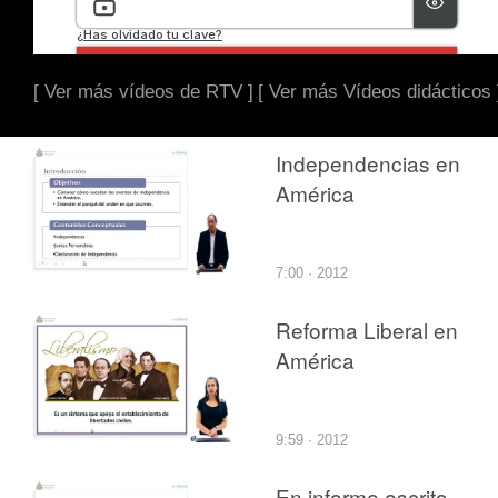
[ Ver más vídeos de RTV ]
[ Ver más Vídeos didácticos 
Independencias en
América
7:00 · 2012
Reforma Liberal en
América
9:59 · 2012
En informe escrito