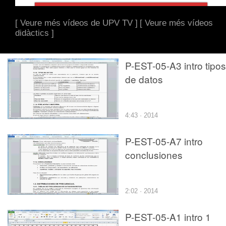
[ Veure més vídeos de UPV TV ]
[ Veure més vídeos
didàctics ]
P-EST-05-A3 intro tipos
de datos
4:43 · 2014
P-EST-05-A7 intro
conclusiones
2:02 · 2014
P-EST-05-A1 intro 1