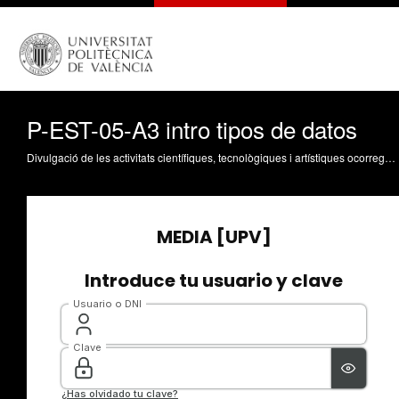
P-EST-05-A3 intro tipos de datos
Divulgació de les activitats científiques, tecnològiques i artístiques ocorregudes en els tres campus de la UPV