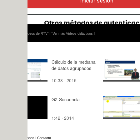
ídeos de RTV ]
[ Ver más Vídeos didácticos ]
Cálculo de la mediana
Proceso co
de datos agrupados
de la perfo
horizontal d
10:33 · 2015
8:33 · 201
G2-Secuencia
Simulación
Mecanismo
con Cosmo
1:42 · 2014
9:51 · 201
1 de 4
anos
I
Contacto