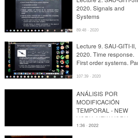
2020. Signals and
Systems
89:48 · 2020
Lecture 9. SAU-GITI-II,
2020. Time response.
First order systems. Pa
1.
107:39 · 2020
ANÁLISIS POR
MODIFICACIÓN
TEMPORAL - NEW
YORK, NEW YORK
1:36 · 2022