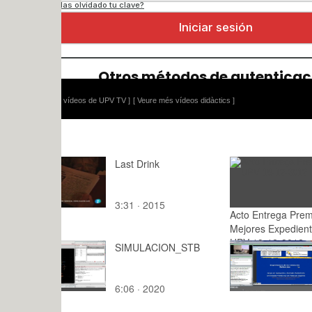
 vídeos de UPV TV ]
[ Veure més vídeos didàctics ]
Last Drink
3:31 · 2015
Acto Entrega Premios
: · 2015
Mejores Expedientes
UPV 19-12-2012
SIMULACION_STB
Grabación 
line- Valor
inmobiliari
6:06 · 2020
16:30 · 20