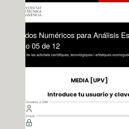
dos Numéricos para Análisis Estructura
o 05 de 12
 de les activitats científiques, tecnològiques i artístiques ocorregudes en els tres