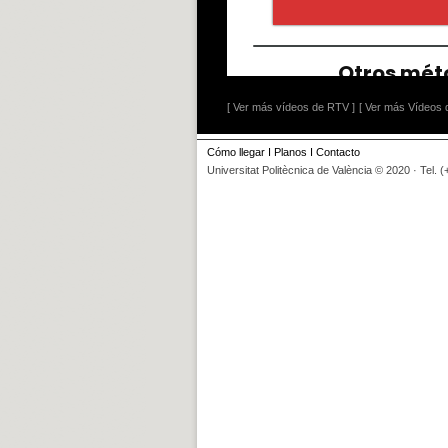
[ Ver más vídeos de RTV ]
[ Ver más Vídeos d
Cómo llegar
I
Planos
I
Contacto
Universitat Politècnica de València © 2020 · Tel. 