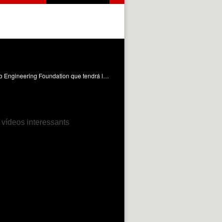
El equipo MotoR-UPV se prepara para participar en MotoStudent, competición de carácter internacional impulsada por Moto Engineering Foundation que tendrá lugar el próximo mes de octubre en el Circuito de MotorLand Aragón. Para celebrarlo, el Ágora de la UPV ha acogida una exhibición donde ha participado el piloto Héctor Garzó.
 vídeos interessants