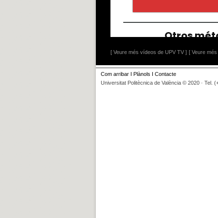
[ Veure més vídeos de UPV TV ]
[ Veure més 
Com arribar
I
Plànols
I
Contacte
Universitat Politècnica de València © 2020 · Tel. 