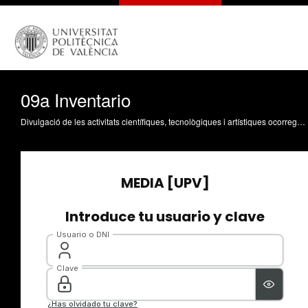
09a Inventario
Divulgació de les activitats científiques, tecnològiques i artístiques ocorregudes en els tres campus de la UPV