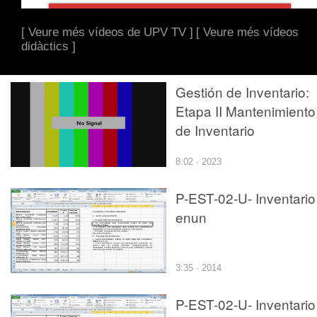
[ Veure més vídeos de UPV TV ]
[ Veure més vídeos
didàctics ]
Gestión de Inventario:
Etapa II Mantenimiento
de Inventario
8:02 · 2023
P-EST-02-U- Inventario
enun
3:35 · 2014
P-EST-02-U- Inventario