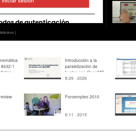
idácticos ]
inemática
Introducción a la
 8432-1
paralelización de
Motion ¿
bucles con OpenMP
8:29 · 2026
 audio
review
Foroempleo 2010
1
6:11 · 2015