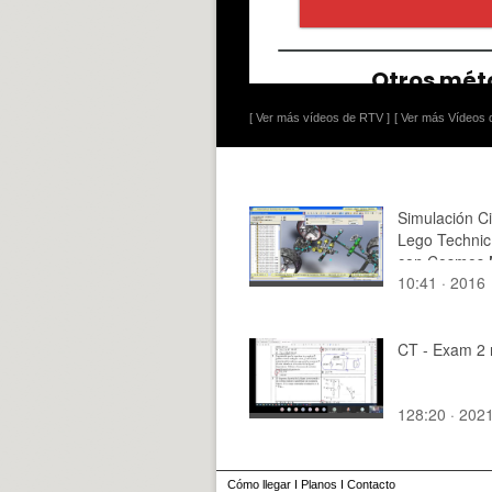
[ Ver más vídeos de RTV ]
[ Ver más Vídeos d
Simulación C
Lego Technic
con Cosmos 
10:41 · 2016
24 de 24 - no
CT - Exam 2 
128:20 · 202
Cómo llegar
I
Planos
I
Contacto