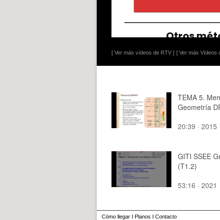
[ Ver más vídeos de RTV ]
[ Ver más Vídeos d
TEMA 5. Mem
Geometría 
20:39 · 2015
GITI SSEE G
(T1.2)
53:16 · 2021
Cómo llegar
I
Planos
I
Contacto