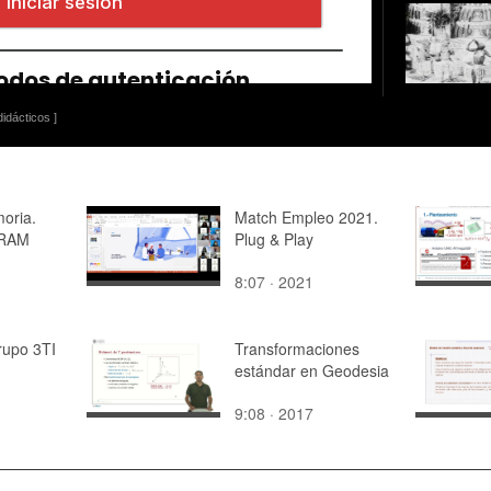
idácticos ]
oria.
Match Empleo 2021.
DRAM
Plug & Play
8:07 · 2021
rupo 3TI
Transformaciones
estándar en Geodesia
9:08 · 2017