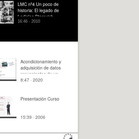
LMC nº4 Un poco de
historia: El legado de
Ladislas Starevich
16:46 · 2010
Acondicionamiento y
adquisición de datos
provenientes de un
8:47 · 2020
acelerómetro
Presentación Curso
15:39 · 2006