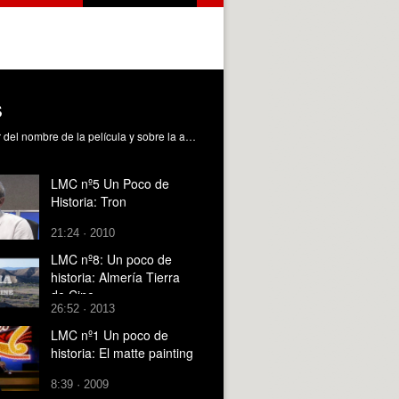
s
Un viaje a su función y papel en las películas: Estas peculiares piezas audiovisuales, surgieron para informar al espectador del nombre de la película y sobre la autoría de quienes la habían hecho posible. Desde sus orígenes este peculiar ingrediente de la película, ha sufrido una interesante evolución, pero a lo largo de su historia hay un hito que ha marcado profundamente su función, aspecto y significado: la incorporación a la industria audiovisual de Saúl Bass -uno de los brillantes diseñadores gráficos americanos de la década de los 50- y con ello, la aparición de verdaderas obras maestras como antesala y anticipo de la película. Hemos querido adentrarnos en todo ello para observar el papel tan interesante de las cabeceras cinematográficas y el legado audiovisual de este genio. Realización: Denisse Devouassoux Ahumada y Arantxa Guirado.
LMC nº5 Un Poco de
Historia: Tron
21:24 · 2010
LMC nº8: Un poco de
historia: Almería Tierra
de Cine
26:52 · 2013
LMC nº1 Un poco de
historia: El matte painting
8:39 · 2009