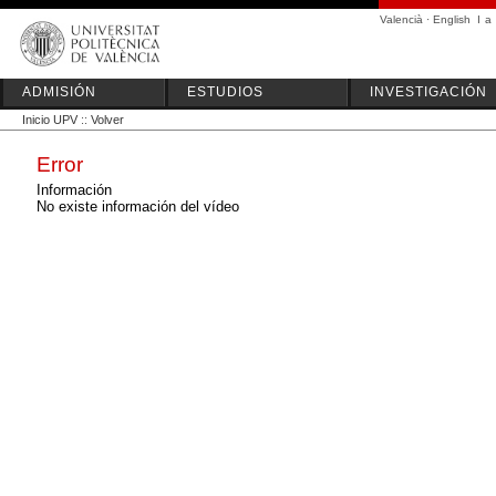
Valencià
·
English
I
a
ADMISIÓN
ESTUDIOS
INVESTIGACIÓN
Inicio UPV
::
Volver
Error
Información
No existe información del vídeo