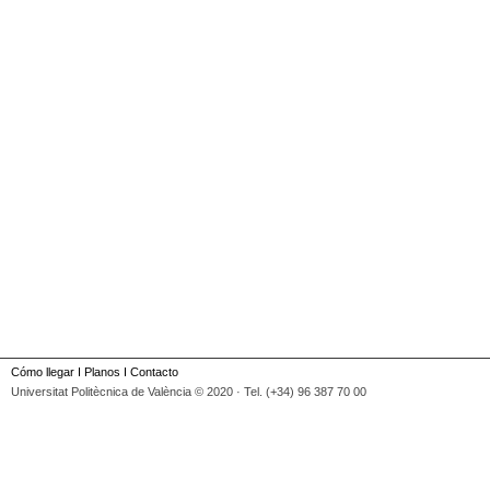
Cómo llegar
I
Planos
I
Contacto
Universitat Politècnica de València © 2020 · Tel. (+34) 96 387 70 00