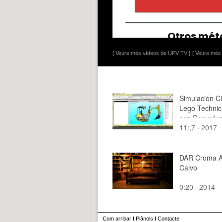
[ Veure més vídeos de UPV TV ]
[ Veure més 
Simulación C
Lego Technic
con Recurdyn
11:,7 · 2017
3 ¿ 1 de 4
DAR Croma A
Calvo
0:20 · 2014
Com arribar
I
Plànols
I
Contacte