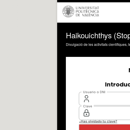
Haikouichthys (Sto
Divulgació de les activitats científiques