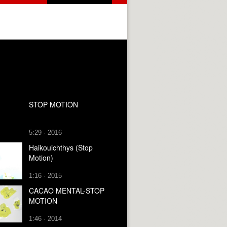
STOP MOTION
5:29 · 2016
Haikouichthys (Stop
Motion)
1:16 · 2015
CACAO MENTAL-STOP
MOTION
1:46 · 2014