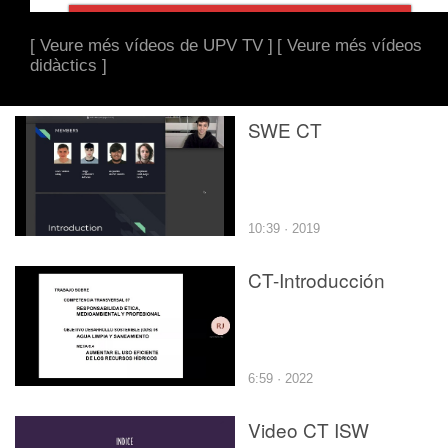
[ Veure més vídeos de UPV TV ]
[ Veure més vídeos
didàctics ]
SWE CT
10:39 · 2019
CT-Introducción
6:59 · 2022
Video CT ISW