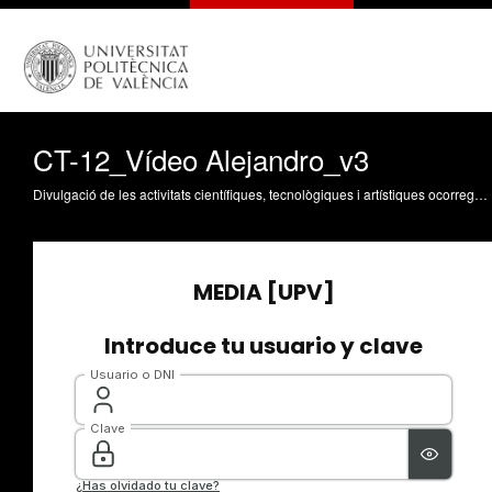
CT-12_Vídeo Alejandro_v3
Divulgació de les activitats científiques, tecnològiques i artístiques ocorregudes en els tres campus de la UPV