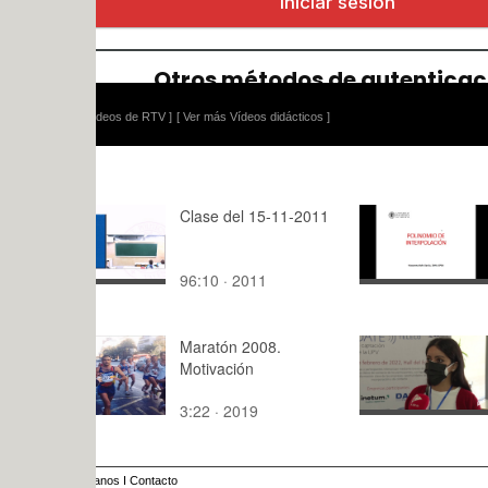
ídeos de RTV ]
[ Ver más Vídeos didácticos ]
Clase del 15-11-2011
Polinomio 
Interpolaci
96:10 · 2011
6:17 · 202
Maratón 2008.
Quédate T
Motivación
3:22 · 2019
1:24 · 202
anos
I
Contacto