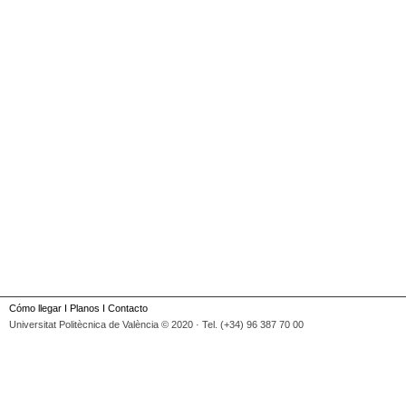
Cómo llegar
I
Planos
I
Contacto
Universitat Politècnica de València © 2020 · Tel. (+34) 96 387 70 00