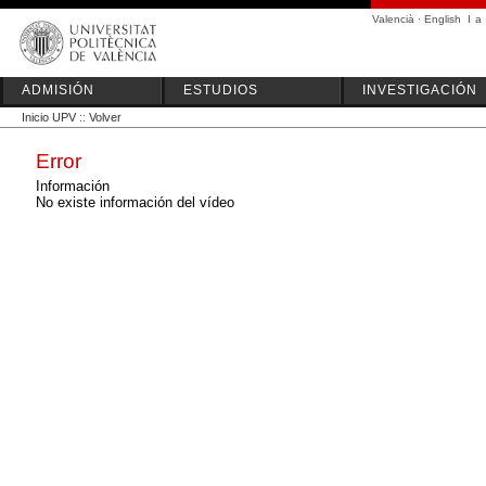
Valencià
·
English
I
a
ADMISIÓN
ESTUDIOS
INVESTIGACIÓN
Inicio UPV
::
Volver
Error
Información
No existe información del vídeo