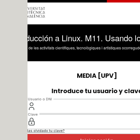
ducción a Linux. M11. Usando los modos 
 de les activitats científiques, tecnològiques i artístiques ocorregudes en els tres