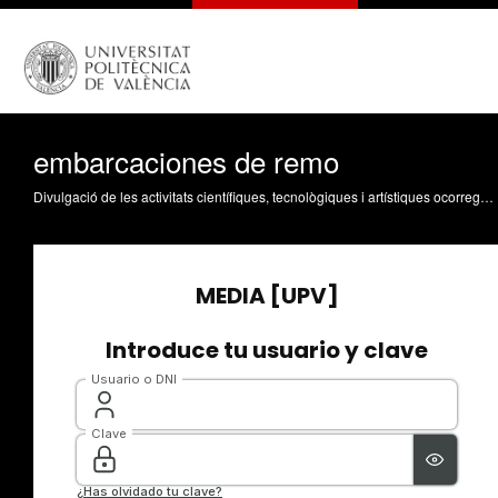
embarcaciones de remo
Divulgació de les activitats científiques, tecnològiques i artístiques ocorregudes en els tres campus de la UPV