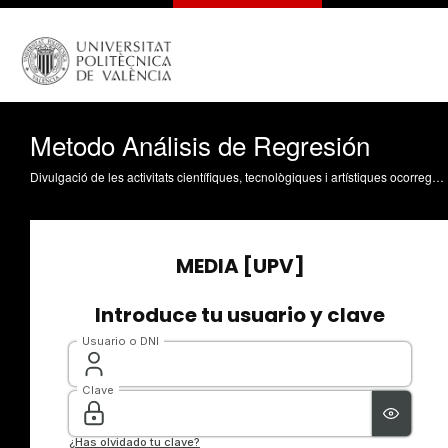
Metodo Análisis de Regresión
Divulgació de les activitats científiques, tecnològiques i artístiques ocorregudes en els tres campus de la UPV