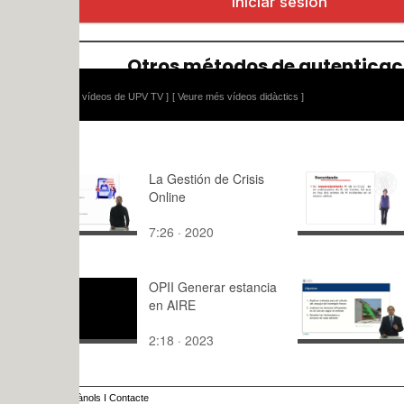
 vídeos de UPV TV ]
[ Veure més vídeos didàctics ]
La Gestión de Crisis
Resultados
Online
Emparejam
la Teoría 
7:26 · 2020
11:04 · 20
OPII Generar estancia
Métodos de
en AIRE
del empuje
hormigón f
2:18 · 2023
10:09 · 20
ànols
I
Contacte