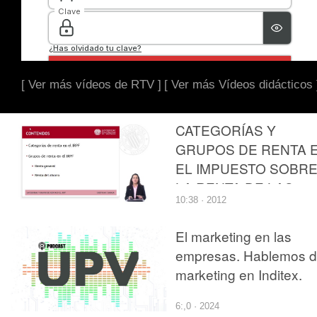
[ Ver más vídeos de RTV ]
[ Ver más Vídeos didácticos 
CATEGORÍAS Y
GRUPOS DE RENTA 
EL IMPUESTO SOBR
LA RENTA DE LAS
10:38 · 2012
PERSONAS FÍSICAS
El marketing en las
empresas. Hablemos 
marketing en Inditex.
6:,0 · 2024