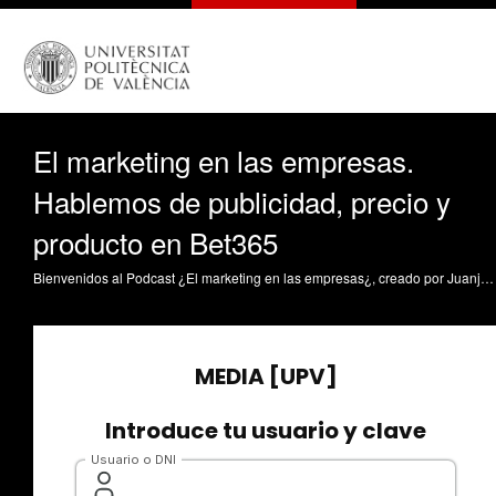
El marketing en las empresas.
Hablemos de publicidad, precio y
producto en Bet365
Bienvenidos al Podcast ¿El marketing en las empresas¿, creado por Juanjo Lull y por un alumno o alumna de la Universitat Politècnica de València. Para cada episodio de esta temporada, hay una persona invitada. En este episodio, nos acompaña Paula Ventura, estudiante del Grado de Ciencia de Datos en la UPV. En este episodio hablamos de tres de las cuatro variables del marketing mix, publicidad o promoción, precio y producto. A la hora de hacer llegar sus bienes al mercado, las empresas deben establecer una balanza entre el producto, el precio, la distribución y la publicidad, con las 4 Ps popularizadas por Kotler (producto, price, placement, promotion). Para que los consumidores se fíen de una plataforma online de apuestas, es clave una estrategia de marketing que aporte seguridad, tanto en el producto (ciberseguridad) como en la promoción (imagen de marca). ¿Quieres saber más? ¡Escucha este podcast! Hemos acudido a algunas fuentes, entre las que se encuentran: https://en.wikipedia.org/wiki/Bet365 https://en.wikipedia.org/wiki/Bet365_Stadium Anuncio Curling Bet365 https://www.ispot.tv/ad/5Z7p/bet365-curling ¿ Música que hemos usado, libre de derechos: Inicio - Música de Top-Flow, de Pixabay https://pixabay.com/music/beats-stellar-echoes-202315/ Cierre - Música de Dmytro Kuvalin, de Pixabay https://pixabay.com/users/elephantgreen-42056970/