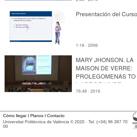
Presentación del Curs
1:16 · 2006
MARY JHONSON. LA
MAISON DE VERRE:
PROLEGOMENAS TO
L'ART DE VIVRE
76:48 · 2016
MODERNE
Cómo llegar
I
Planos
I
Contacto
Universitat Politècnica de València © 2020 · Tel. (+34) 96 387 70
00