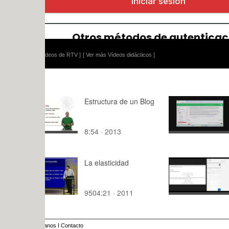
ídeos de RTV ]
[ Ver más Vídeos didácticos ]
Estructura de un Blog
08 Docume
ambientale
8:54 · 2013
9:03 · 202
La elasticidad
1.2.Ejercic
Capitalizac
9504:21 · 2011
2:11 · 202
anos
I
Contacto