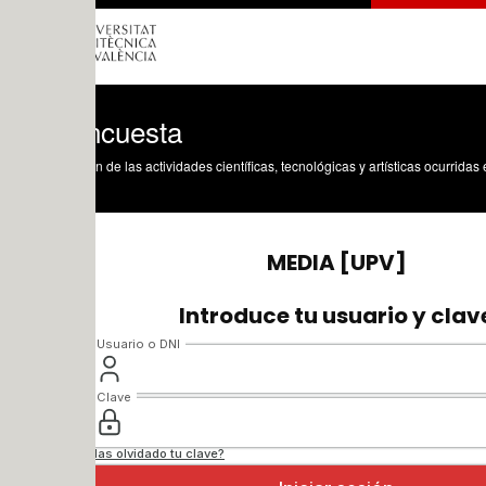
ncuesta
n de las actividades científicas, tecnológicas y artísticas ocurridas en los tres cam