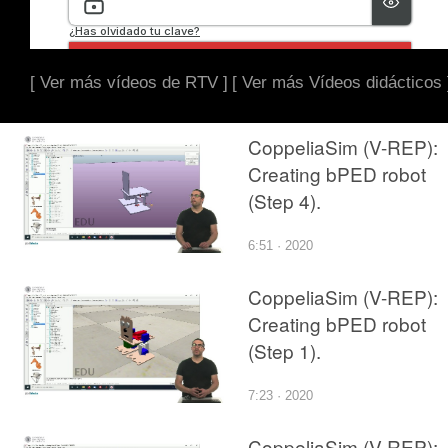
[ Ver más vídeos de RTV ]
[ Ver más Vídeos didácticos 
CoppeliaSim (V-REP):
Creating bPED robot
(Step 4).
6:51 · 2020
CoppeliaSim (V-REP):
Creating bPED robot
(Step 1).
7:23 · 2020
CoppeliaSim (V-REP):