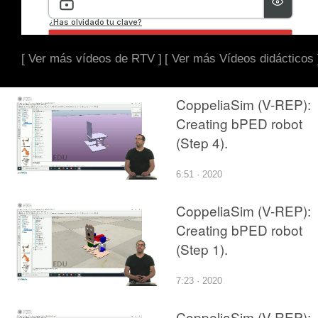
[ Ver más vídeos de RTV ]
[ Ver más Vídeos didácticos 
CoppeliaSim (V-REP):
Creating bPED robot
(Step 4).
6:51 · 2020
CoppeliaSim (V-REP):
Creating bPED robot
(Step 1).
7:23 · 2020
CoppeliaSim (V-REP):