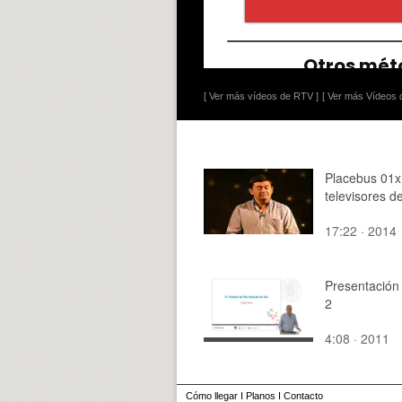
[ Ver más vídeos de RTV ]
[ Ver más Vídeos d
Placebus 01x
televisores d
17:22 · 2014
Presentación
2
4:08 · 2011
Cómo llegar
I
Planos
I
Contacto