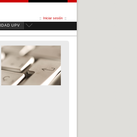
::
Iniciar sesión
::
IDAD UPV