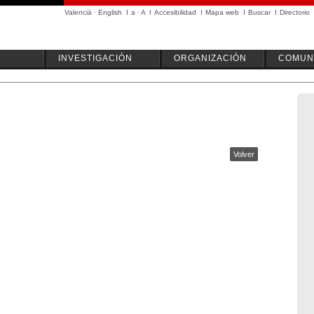
Valencià
·
English
I
a
·
A
I
Accesibilidad
I
Mapa web
I
Buscar
I
Directorio
INVESTIGACIÓN
ORGANIZACIÓN
COMUN
Volver