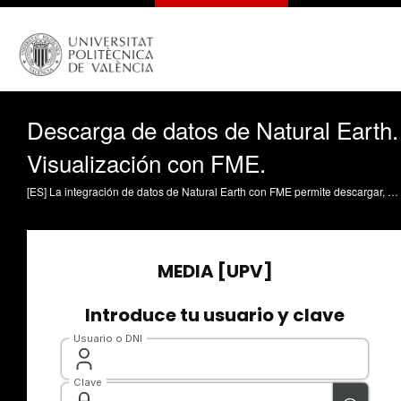
Descarga de datos de Natural Earth.
Visualización con FME.
[ES] La integración de datos de Natural Earth con FME permite descargar, visualizar y transformar cartografía mundial de dominio público de forma sencilla mediante procesos ETL. Los datos se obtienen desde el portal oficial de Natural Earth, organizados en categorías culturales, físicas y ráster, y disponibles en distintas escalas y formatos como Shapefile o GeoPackage. Para trabajar con ellos, FME ofrece herramientas como FME Data Inspector, que permite visualizar y analizar rápidamente los archivos, y FME Workbench, donde se crean flujos de trabajo para leer, transformar y visualizar datos geoespaciales, aplicando filtros, cambios de coordenadas o combinaciones de capas según las necesidades del proyecto. Coll-Aliaga, Eloína (2026). Descarga de datos de Natural Earth. Visualización con FME. https://riunet.upv.es/handle/10251/237978 DER Premio Calidad Docencia en red