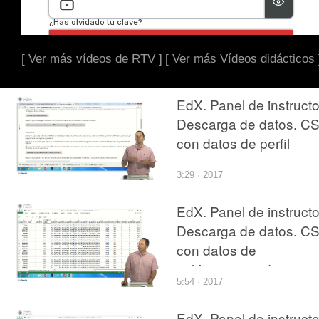
[ Ver más vídeos de RTV ]
[ Ver más Vídeos didácticos 
EdX. Panel de instructo
Descarga de datos. C
con datos de perfil
3:29 · 2017
EdX. Panel de instructo
Descarga de datos. C
con datos de
calificaciones de
5:54 · 2017
exámenes
EdX. Panel de instructo