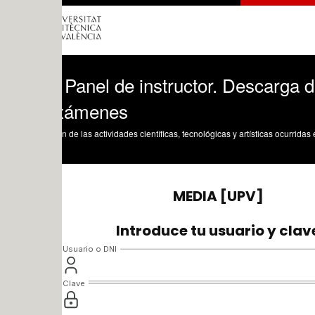
Panel de instructor. Descarga de datos
xámenes
n de las actividades científicas, tecnológicas y artísticas ocurridas en los tres cam