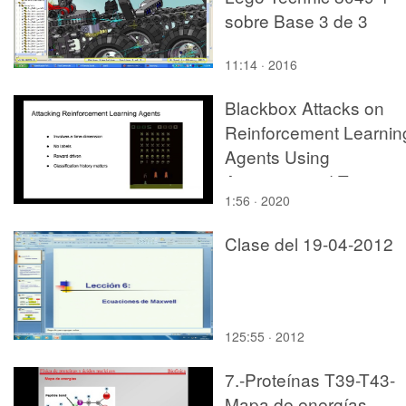
sobre Base 3 de 3
11:14 · 2016
Blackbox Attacks on
Reinforcement Learnin
Agents Using
Approximated Tempora
1:56 · 2020
Information
Clase del 19-04-2012
125:55 · 2012
7.-Proteínas T39-T43-
Mapa de energías-