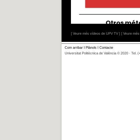
[ Veure més vídeos de UPV TV ]
[ Veure més 
Com arribar
I
Plànols
I
Contacte
Universitat Politècnica de València © 2020 · Tel. 