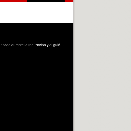
Análisis del uso y de la realización de la voz interior o voz pensamiento, que debe realizarse en postproducción pero ser pensada durante la realización y el guión Payri Lambert, BG. (2010). Voz Pensamiento. Universitat Politècnica de València. https://riunet.upv.es/handle/10251/8057