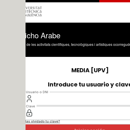
icho Arabe
 de les activitats científiques, tecnològiques i artístiques ocorregudes en els tres