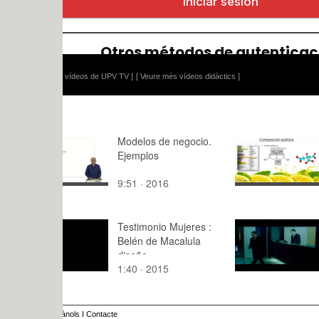
 vídeos de UPV TV ]
[ Veure més vídeos didàctics ]
Modelos de negocio.
Limón
Ejemplos
9:51 · 2016
4:22 · 201
Testimonio Mujeres :
Ejercicio 2
Belén de Macalula
Giovanni v
diseño
María Añón
1:40 · 2015
9:06 · 202
Castillo.
ànols
I
Contacte