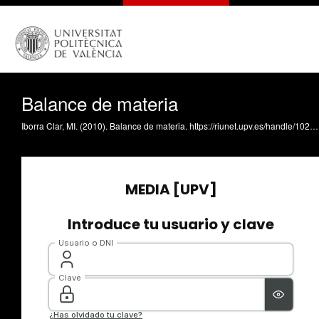
Balance de materia
Iborra Clar, MI. (2010). Balance de materia. https://riunet.upv.es/handle/10251/8377