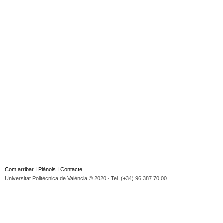
Com arribar
I
Plànols
I
Contacte
Universitat Politècnica de València © 2020 · Tel. (+34) 96 387 70 00