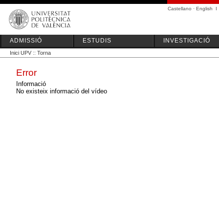
Castellano
·
English
I
ADMISSIÓ
ESTUDIS
INVESTIGACIÓ
Inici UPV
::
Torna
Error
Informació
No existeix informació del vídeo