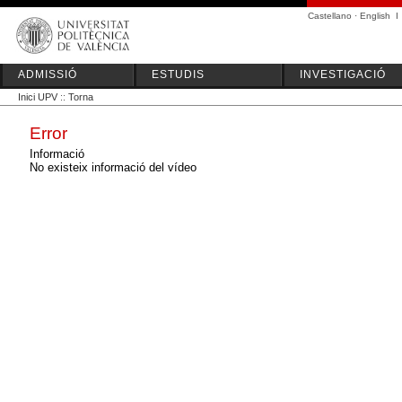
Castellano
·
English
I
ADMISSIÓ
ESTUDIS
INVESTIGACIÓ
Inici UPV
::
Torna
Error
Informació
No existeix informació del vídeo