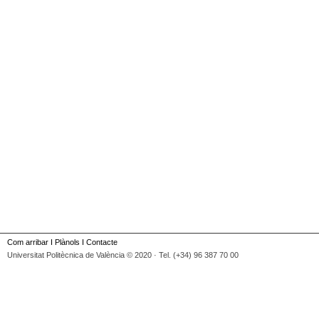
Com arribar
I
Plànols
I
Contacte
Universitat Politècnica de València © 2020 · Tel. (+34) 96 387 70 00