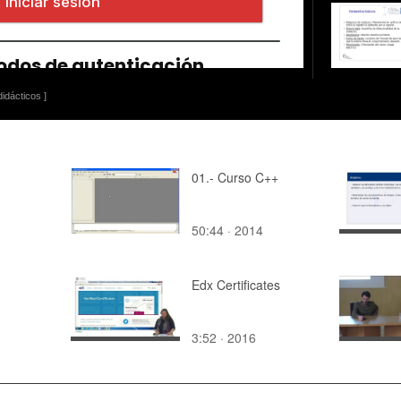
idácticos ]
01.- Curso C++
50:44 · 2014
Edx Certificates
1
3:52 · 2016