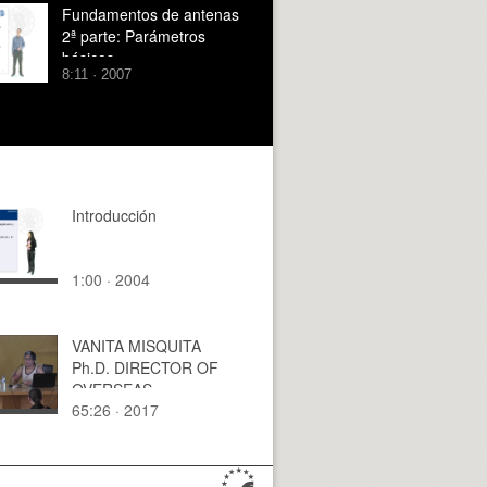
Fundamentos de antenas
2ª parte: Parámetros
básicos
8:11 · 2007
Introducción
1:00 · 2004
VANITA MISQUITA
Ph.D. DIRECTOR OF
OVERSEAS
65:26 · 2017
PROGRAMS.