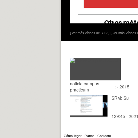
[ Ver más vídeos de RTV ]
[ Ver más Vídeos d
noticia campus
: · 2015
practicum
SRM: S8
129:45 · 202
Cómo llegar
I
Planos
I
Contacto