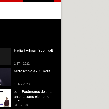
Radia Perlman (subt. val)
1:37 · 2022
Microscopio 4 - X Radia
1:06 · 2023
2.1.- Parámetros de una
antena como elemento
radiante
31:16 · 2015