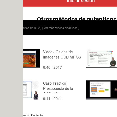
ídeos de RTV ]
[ Ver más Vídeos didácticos ]
Video2 Galeria de
Programmi
Imágenes GCD MITSS
Concepts
8:40 · 2017
7:48 · 202
Caso Práctico
Tarea 3 - 
Presupuesto de la
Verificació
Jubilación
9:11 · 2011
7:24 · 202
anos
I
Contacto