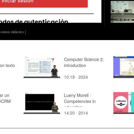
vídeos didàctics ]
Computer Science 2:
con texto
introduction
10:18 · 2024
ar un
Lueny Morell -
iviCRM
Competencies in
education
14:20 · 2014