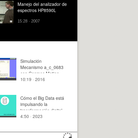
Manejo del analizador de
espectros HP8590L
15:28 · 2007
Simulación
Mecanismo a_c_0683
con Cosmos Motion -
10:19 · 2016
7 de 9
Cómo el Big Data está
impulsando la
transformación digital
4:50 · 2023