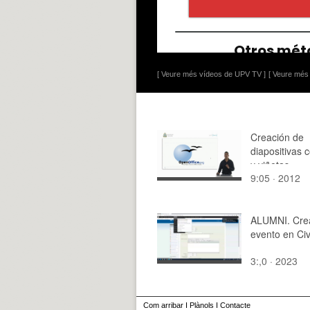
[ Veure més vídeos de UPV TV ]
[ Veure més 
Creación de
diapositivas 
y viñetas
9:05 · 2012
ALUMNI. Cre
evento en C
3:,0 · 2023
Com arribar
I
Plànols
I
Contacte