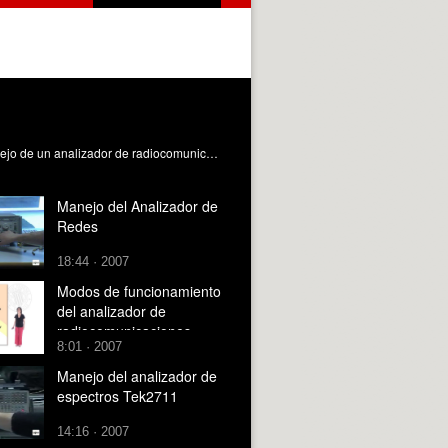
Vídeo explicativo acerca del manejo del analizador de radiocomunicaciones Marconi 2965. Ramos Pascual, F. (2008). Manejo de un analizador de radiocomunicaciones. https://riunet.upv.es/handle/10251/504
Manejo del Analizador de
Redes
18:44 · 2007
Modos de funcionamiento
del analizador de
radiocomunicaciones
8:01 · 2007
Manejo del analizador de
espectros Tek2711
14:16 · 2007