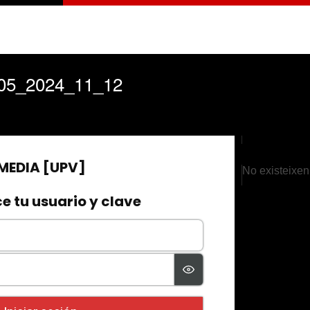
05_2024_11_12
No existeixen