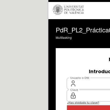
PdR_PL2_Práctica
Multitasking