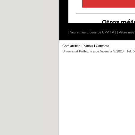
[ Veure més vídeos de UPV TV ]
[ Veure més 
Com arribar
I
Plànols
I
Contacte
Universitat Politècnica de València © 2020 · Tel. 