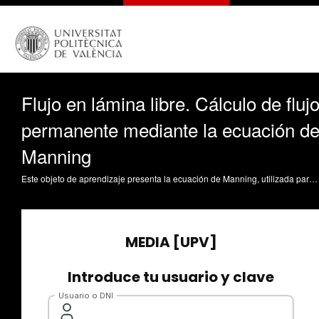
Flujo en lámina libre. Cálculo de fluj
permanente mediante la ecuación d
Manning
Este objeto de aprendizaje presenta la ecuación de Manning, utilizada para calcular la velocidad y el caudal en canales de flujo a lámina libre. Explica sus parámetros, como la rugosidad, la pendiente y el radio hidráulico, facilitando su aplicación en el diseño y análisis hidráulico. Pérez-Sánchez, M.;López Jiménez, PA. (2025). Flujo en lámina libre. Cálculo de flujo permanente mediante la ecuación de Manning. Universitat Politècnica de València. https://riunet.upv.es/handle/10251/220455 DER