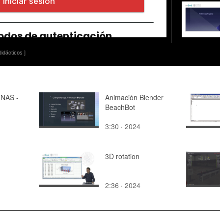
idácticos ]
NAS -
Animación Blender
BeachBot
3:30 · 2024
n optics
aces
3D rotation
2:36 · 2024