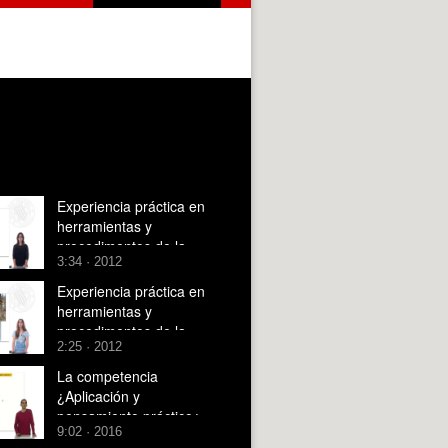
Experiencia práctica en
herramientas y
procedimentos de la
3:34 · 2012
producción artística.
Diseño y Animación
Experiencia práctica en
herramientas y
procedimentos de la
2:25 · 2012
producción artística.
Escultura
La competencia
¿Aplicación y
pensamiento práctico¿
9:02 · 2016
Ejemplo y reflexiones