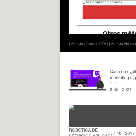
[ Ver más vídeos de RTV ]
[ Ver más Vídeos d
Caso de e¿xi
marketing digi
Twitch
8:55 · 2021
ROBÓTICA DE
7:46 · 2017
SERVICIOS APLICADA