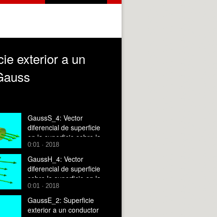
ie exterior a un
 Gauss
GaussS_4: Vector
diferencial de superficie
en la superficie sobre la
0:01 · 2018
que se aplicará el
teorema de Gauss a un
GaussH_4: Vector
plano conductor infinito
diferencial de superficie
sobre la superficie en la
0:01 · 2018
que se aplicará el
teorema de Gauss a un
GaussE_2: Superficie
hilo conductor infinito
exterior a un conductor