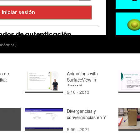
idácticos ]
to de
Animations with
tal:
SurfaceView in
Android
9:10 · 2013
Divergencias y
convergencias en Y
5:55 · 2021