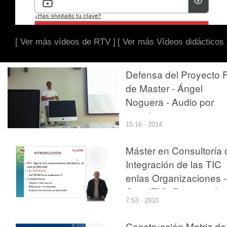
[ Ver más vídeos de RTV ]
[ Ver más Vídeos didácticos 
Defensa del Proyecto F
de Master - Ángel
Noguera - Audio por
arreglar
15:16 · 2014
Máster en Consultoría 
Integración de las TIC
enlas Organizaciones -
ConsITIO. Proyecto fin
7:53 · 2010
de título de especialista
Construcción Matriz de