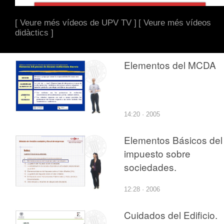
[ Veure més vídeos de UPV TV ]
[ Veure més vídeos
didàctics ]
Elementos del MCDA
14:20 · 2005
Elementos Básicos del
impuesto sobre
sociedades.
12:28 · 2006
Cuidados del Edificio.