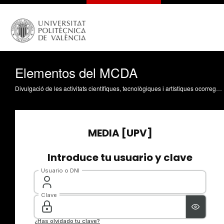
Elementos del MCDA
Divulgació de les activitats científiques, tecnològiques i artístiques ocorregudes en els tres campus de la UPV