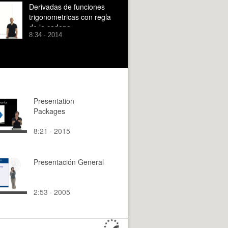
Derivadas de funciones
trigonometricas con regla
de la cadena
8:34 · 2014
Presentation
Packages
8:21 · 2015
Presentación General
2:53 · 2005