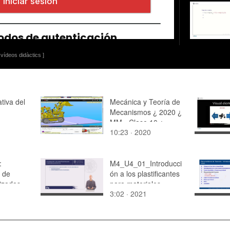
vídeos didàctics ]
tiva del
Mecánica y Teoría de
Mecanismos ¿ 2020 ¿
MM - Clase 10 ¿
10:23 · 2020
Tramo 03 de 10
:
M4_U4_01_Introducci
 de
ón a los plastificantes
lizadas
para materiales
3:02 · 2021
cas
poliméricos