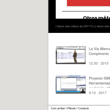
[ Veure més vídeos de UPV TV ]
[ Veure més 
La Vía Alterna
Complmento
12:30 · 2015
Proyecto ISW
Herramientas
modelado uti
9:10 · 2017
en las prácti
Com arribar
I
Plànols
I
Contacte