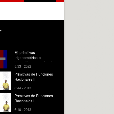
r
Ej. primitivas
trigonométrica o
hiperbólica con potencia
9:33 · 2022
impar
Primitivas de Funciones
Racionales II
8:44 · 2013
Primitivas de Funciones
Racionales I
6:10 · 2013