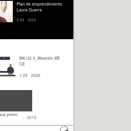
Plan de emprendimiento
Laura Guerra
5:54 · 2024
M6.U2.3_Aleación 8B
CE
1:29 · 2026
rsos premi
: · 2015