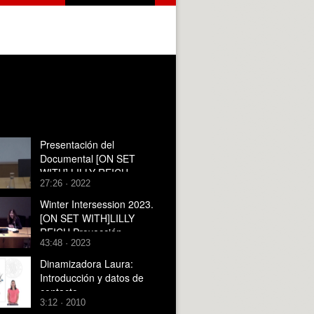
Presentación del
Documental [ON SET
WITH] LILLY REICH.
27:26 · 2022
Laura Lizondo, Débora
Domingo, Avelina Prat
Winter Intersession 2023.
[ON SET WITH]LILLY
REICH.Proyección-
43:48 · 2023
Coloquio. DÉBORA
DOMINGO, LAURA
Dinamizadora Laura:
LIZONDO.
Introducción y datos de
contacto
3:12 · 2010