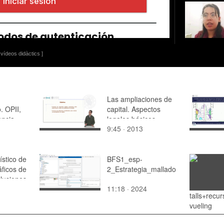
vídeos didàctics ]
Las ampliaciones de
. OPII,
capital. Aspectos
ancia
legales básicos
9:45 · 2013
necesarios para su
mus 131
registro contable
ístico de
BFS1_esp-
ficos de
2_Estrategia_mallado
lusiones.
11:18 · 2024
talls+recu
vueling