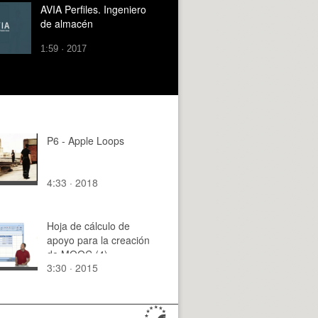
AVIA Perfiles. Ingeniero
de almacén
1:59 · 2017
P6 - Apple Loops
4:33 · 2018
Hoja de cálculo de
apoyo para la creación
de MOOC (4)
3:30 · 2015