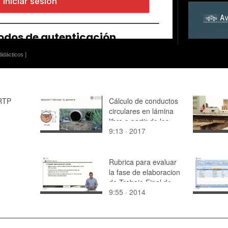
idácticos ]
 RTP
Cálculo de conductos
circulares en lámina
libre a partir de las
9:13 · 2017
curvas de llenado
Rubrica para evaluar
la fase de elaboracion
de Trabajo Final de
9:55 · 2014
Grado en GIOI