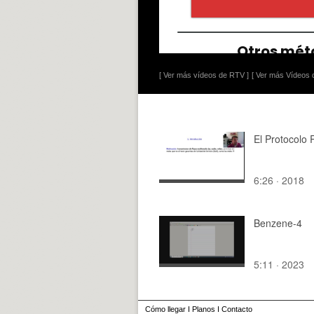
[ Ver más vídeos de RTV ]
[ Ver más Vídeos d
El Protocolo
6:26 · 2018
Benzene-4
5:11 · 2023
Cómo llegar
I
Planos
I
Contacto