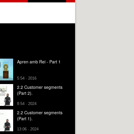
Apren amb Rei - Part 1
5:54 · 2016
2.2 Customer segments
(Part 2).
8:54 · 2024
2.2 Customer segments
(Part 1).
13:06 · 2024