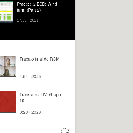
Practice 2 ESD: Wind
farm (Part 2)
17:53 · 2021
Trabajo final de ROM
4:54 · 2025
Transversal IV_Grupo
10
0:23 · 2026