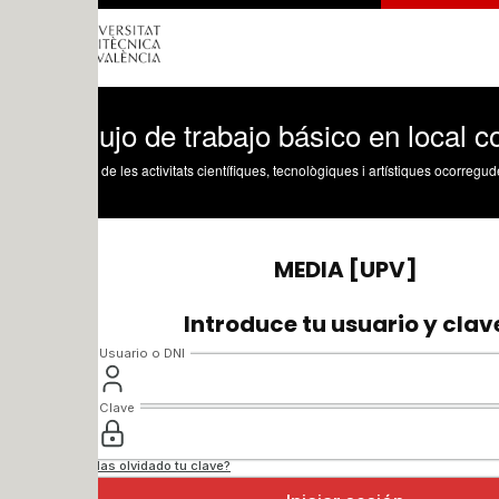
ujo de trabajo básico en local con Git
 de les activitats científiques, tecnològiques i artístiques ocorregudes en els tres