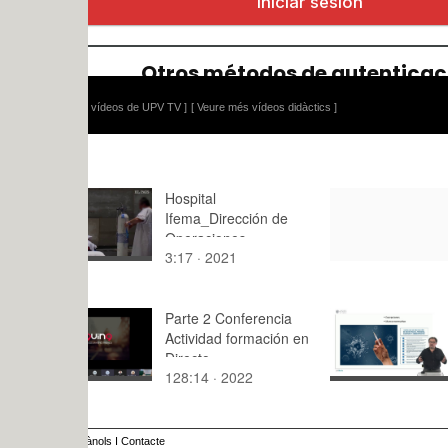
 vídeos de UPV TV ]
[ Veure més vídeos didàctics ]
Hospital
Grupo 8_S
Ifema_Dirección de
instagram 
Operaciones
3:17 · 2021
0:12 · 202
Parte 2 Conferencia
Privacidad
Actividad formación en
III
Directo
128:14 · 2022
3:12 · 202
Emprendimiento
ànols
I
Contacte