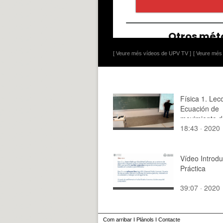
[ Veure més vídeos de UPV TV ]
[ Veure més 
Física 1. Lec
Ecuación de
movimiento d
18:43 · 2020
satélites
Vídeo Introdu
Práctica
39:07 · 2020
Com arribar
I
Plànols
I
Contacte