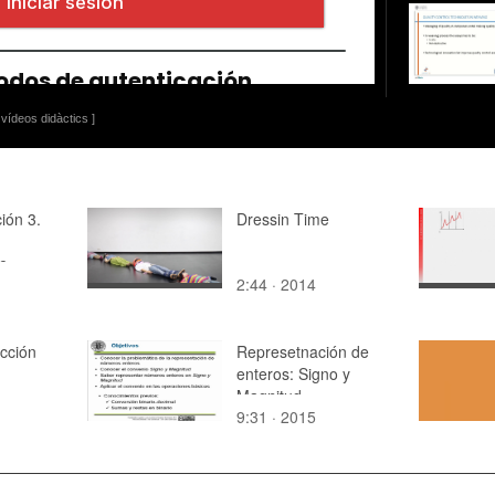
vídeos didàctics ]
ción 3.
Dressin Time
e
2:44 · 2014
cción
Represetnación de
enteros: Signo y
Magnitud
9:31 · 2015