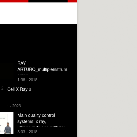
RAY
ARTURO_multipleinstrum
entos
1:38 · 2018
Cell X Ray 2
: · 2023
Main quality control
systems: x ray,
ultrasounds and artificial
3:03 · 2018
vision