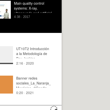
Main quality control
systems: X-ray,
ultrasounds and artificial
4:38 · 2017
vision
UT10T2 Introducción
a la Metodología de
Box-Jenkins
2:16 · 2020
Banner redes
sociales_La_Naranja_
Mecánica_diCandia
0:20 · 2021