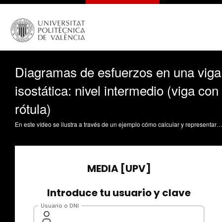
Diagramas de esfuerzos en una viga
isostática: nivel intermedio (viga con
rótula)
En este vídeo se ilustra a través de un ejemplo cómo calcular y representar los diagramas de esfuerzos en una viga isostática con una rótula intermedia. Espinós Capilla, A.; Lapuebla Ferri, A. (2020). Diagramas de esfuerzos en una viga isostática: nivel intermedio (viga con rótula). https://riunet.up