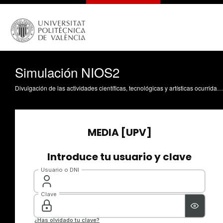
Simulación NIOS2
Divulgación de las actividades científicas, tecnológicas y artísticas ocurridas en los tres campus de la UPV